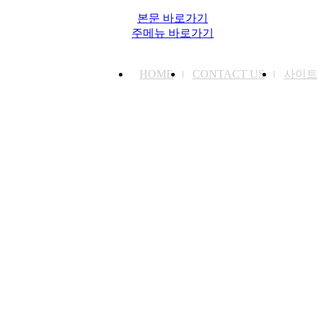
본문 바로가기
주메뉴 바로가기
HOME
CONTACT US
사이
감정원소개
다이아몬드 감정
유색보석 감
인사말
감정서
감별서
경영이념
평가방법
감별방법
회사연혁
상식
보석상식
연구/자문위원
Heart & Arrow
중요보석
감정기자재
레이저 각인
보석의 관
오시는길
미래 소식