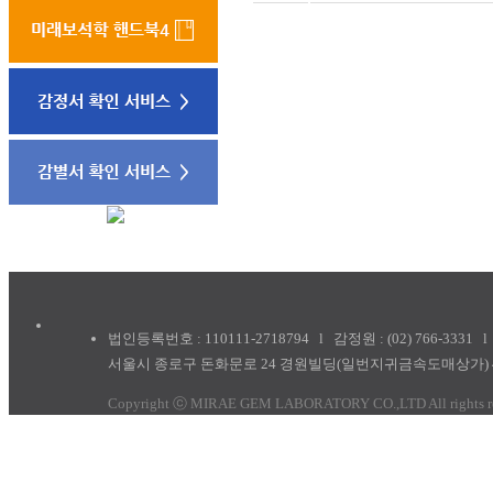
법인등록번호 : 110111-2718794 l 감정원 : (02) 766-3331 l 학원 
서울시 종로구 돈화문로 24 경원빌딩(일번지귀금속도매상가) 
Copyright ⓒ MIRAE GEM LABORATORY CO.,LTD All rights r